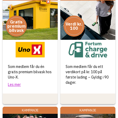
Gratis
Verdi kr.
premium
100
bilvask
Som medlem får du én
Som medlem får du ett
gratis premium bilvask hos
verdikort på kr. 100 på
Uno-X.
første lading – Gyldig i 90
dager.
Les mer
KAMPANJE
KAMPANJE