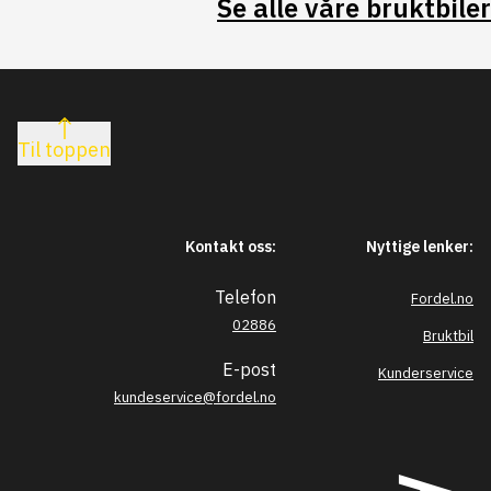
Se alle våre bruktbiler
Til toppen
Kontakt oss:
Nyttige lenker:
Telefon
Fordel.no
02886
Bruktbil
E-post
Kunderservice
kundeservice@fordel.no