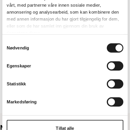
EU-
Innbytte
vårt, med partnerne våre innen sosiale medier,
kontroll
kr.
kr. 995,-
30.000
annonsering og analysearbeid, som kan kombinere den
med annen informasjon du har gjort tilgjengelig for dem,
eller som de har samlet inn gjennom din bruk av
tjenestene deres.
Samtykkevalg
Nødvendig
Med en EU-kontroll hos
Få kr. 30.000 i innbytte ved
Sulland får du en trygg
kjøp av brukt fossilbil.
kontroll av bilen din.
Egenskaper
Se alle fordelene
Utløpsdato: 30.09.2026
Utløpsdato: 31.08.2026
Statistikk
Markedsføring
Nyheter:
Tillat alle