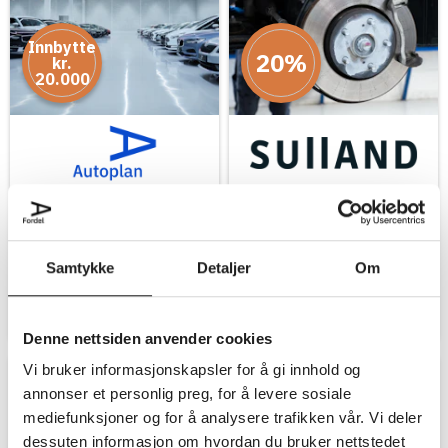
Innbytte
20%
kr.
20.000
Få kr. 20.000 i innbytte for
20% fordel på
din bil ved kjøp av bruktbil.
bremsereparasjoner hos
Sulland.
Samtykke
Detaljer
Om
Utløpsdato: 30.09.2026
Denne nettsiden anvender cookies
KAMPANJE
KAMPANJE
Vi bruker informasjonskapsler for å gi innhold og
annonser et personlig preg, for å levere sosiale
mediefunksjoner og for å analysere trafikken vår. Vi deler
dessuten informasjon om hvordan du bruker nettstedet