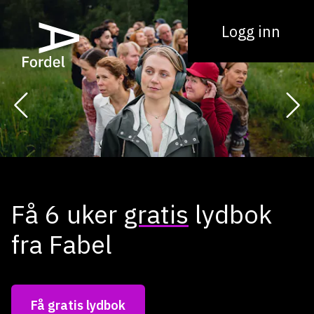
Logg inn
Få 6 uker
gratis
lydbok
fra Fabel
Få gratis lydbok