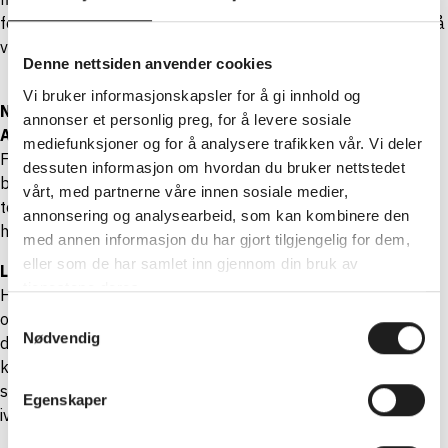
ferie – som medlem får du nemlig noen soleklare fordeler på
veien!
Denne nettsiden anvender cookies
Vi bruker informasjonskapsler for å gi innhold og
Ny bil til sommerferien? Nå er det mye å spare hos
annonser et personlig preg, for å levere sosiale
Autoplan!
mediefunksjoner og for å analysere trafikken vår. Vi deler
Frem til 15. juli får du nå kr. 30.000 i innbytte ved kjøp av
dessuten informasjon om hvordan du bruker nettstedet
brukt bensin-, diesel,- eller hybridbil. Et stort utvalg NAF-
vårt, med partnerne våre innen sosiale medier,
testede biler er klare for levering. Velkommen til en trygg
annonsering og analysearbeid, som kan kombinere den
handel hos Autoplan!
med annen informasjon du har gjort tilgjengelig for dem,
eller som de har samlet inn gjennom din bruk av
Leiebil til en fast god pris med Hertz
tjenestene deres.
Hertz sikrer deg som velger sommerferie på hjul, leiebil på
Samtykkevalg
over 10.000 steder i over 145 land! Som Fordel-medlem får
Nødvendig
du alltid 10% rabatt på leiebil og bistand fra norske
kundebehandlere når du trenger det. Føl deg trygg på veien i
sommer, med noen gode fordeler i reiseveska – hos Hertz
Egenskaper
ivaretas du av 100 års erfaring innen bilutleie.